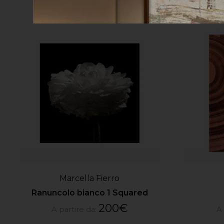
Marcella Fierro
Ranuncolo bianco 1 Squared
200
€
A partire da:
A 