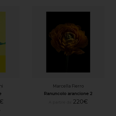
ni
Marcella Fierro
e
Ranuncolo arancione 2
€
220
€
A partire da:
e