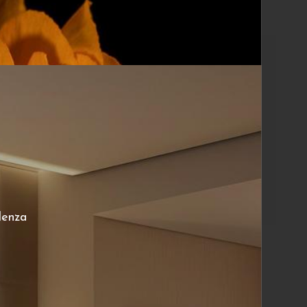
lenza
Giulio Rigoni
Volto con zodiaco
€
250
€
A partire da: