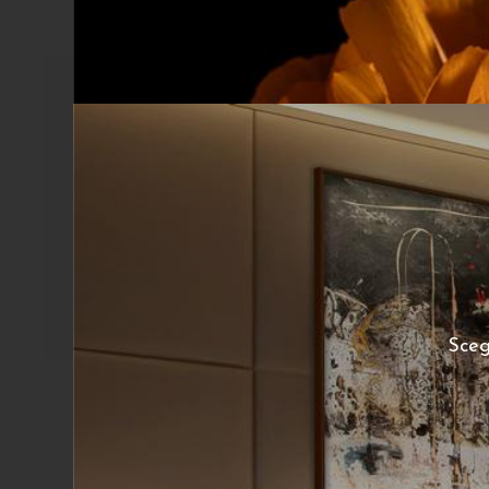
Sceg
Marcella Fierro
Lisianthus 02
360
€
A partire da:
A