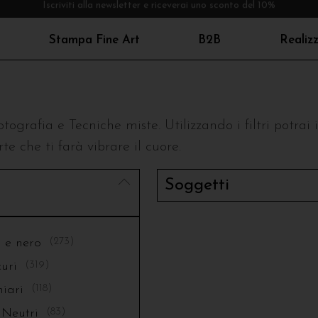
Iscriviti alla newsletter e riceverai uno sconto del 10%
Stampa Fine Art
B2B
Realiz
Gianmarco Volpe
Lorenzo Bensi
Owen
e
Soggetti
iovanni Mercatelli
Luca Brandi
Paola
 e nero
Astratto
iulia Gray
Manuele Chan
Paola 
otografia e Tecniche miste. Utilizzando i filtri potrai
uri
Architettura
iulio Brandelli
Marcella Fierro
Paolo 
te che ti farà vibrare il cuore.
iari
Paesaggio
iulio Rigoni
Marcello Niccodemi
Polin
neutri
Città
Soggetti
iuseppe Barilaro
Maria Paola Grifone
Ricca
rillanti
Persone
raziano Gaddi
Mattia Perru
Riccar
Animali e Natura
caro
Mauro Sini
Rocco
Still life
 e nero
(
273
)
eandro Faina
NP
Rosal
curi
(
319
)
Contemporary
hiari
(
118
)
 Neutri
(
83
)