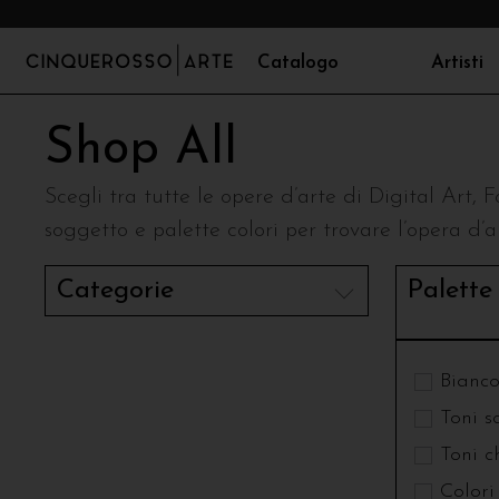
Catalogo
Artisti
Chiara Sgarzi
Catalogo
Alessandra Scandella
Stili
Palett
Shop All
Elena Guzzinati
G
Alessio Privitera
Shop All
Ethnic
Bianco
Enrico Pelissero
G
Andrea Marchesini
Scegli tra tutte le opere d’arte di Digital Art, F
Digital Art
Country
Toni sc
Erika Garbin
G
soggetto e palette colori per trovare l’opera d’ar
Andrea Piccioli
Fotografia
Neoclassic
Toni ch
Filippo Manfroni
G
Anita Bortolotti
Tecniche Miste
Minimal
Colori 
Categorie
Palette
Francesca De Pieri
G
Anna Chiara Dima
Opere Originali
Contemporary
Colori b
Francesco Zurlini
G
Bad Mandala
Poster
Industrial
Franco Covi
I
Carolaelupo
Vintage
Bianco
Gabriele Bizzarri
L
Wall Art
Toni s
Shabby
Toni c
Colori