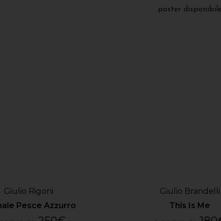
poster disponibil
Giulio Rigoni
Giulio Brandelli
ale Pesce Azzurro
This Is Me
250
€
180