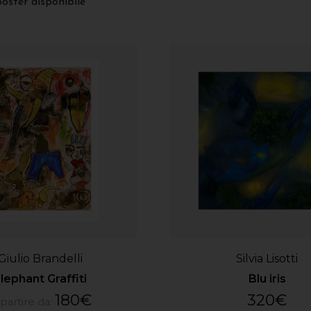
poster disponibile
Giulio Brandelli
Silvia Lisotti
lephant Graffiti
Blu iris
180
€
320
€
partire da: