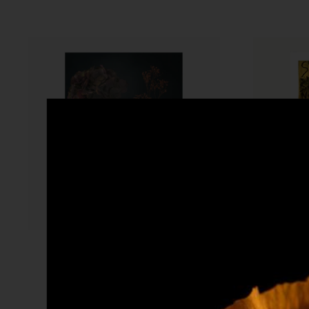
Silvia Lisotti
Secret Garden 01
Non
240
€
A partire da:
A 