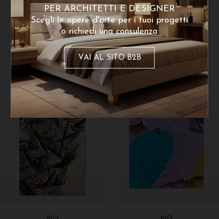
PER ARCHITETTI E DESIGNER
Scegli le opere d'arte per i tuoi progetti
o richiedi una consulenza
VAI AL SITO B2B
Dello stesso artista
NP
NP