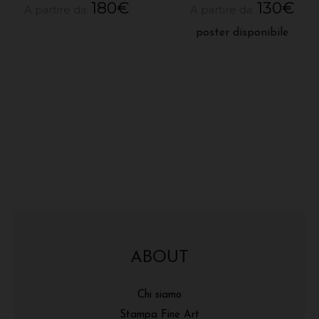
180
€
130
€
A partire da:
A partire da:
poster disponibile
ABOUT
Chi siamo
Stampa Fine Art