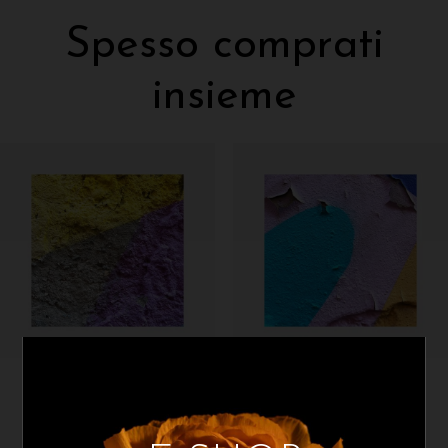
Spesso comprati
insieme
NP
NP
Tribal 09
Tribal 08