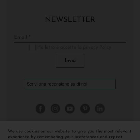
NEWSLETTER
Ho letto e accetto la privacy Policy
We use cookies on our website to give you the most relevant
©
2026 Cinquerosso Arte S.r.l. a socio unico - p.Iva
experience by remembering your preferences and repeat