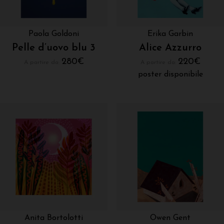
Paola Goldoni
Erika Garbin
Pelle d’uovo blu 3
Alice Azzurro
280
€
220
€
A partire da:
A partire da:
poster disponibile
Anita Bortolotti
Owen Gent