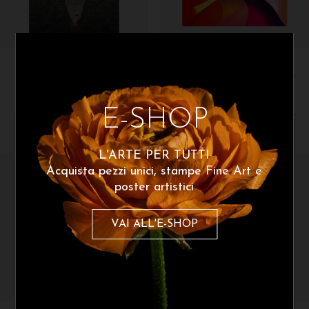
Leandro Faina
Anita Bortolotti
L’isola è femmina
Tre gatti su Marte
170
€
140
€
A partire da:
A partire da:
E-SHOP
poster disponibile
X
L'ARTE PER TUTTI
Acquista pezzi unici, stampe Fine Art e
poster artistici
Iscriviti alla newsletter
VAI ALL'E-SHOP
Per ottenere uno sconto del 10% sul
tuo primo acquisto. Resta sempre
aggiornato con Cinquerosso arte