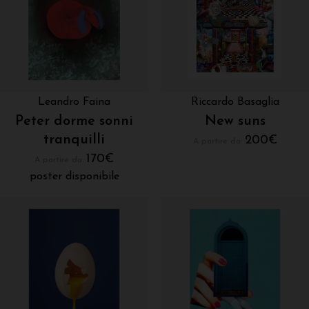
Leandro Faina
Riccardo Basaglia
Peter dorme sonni
New suns
tranquilli
200
€
A partire da:
170
€
A partire da:
poster disponibile