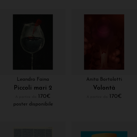
Leandro Faina
Anita Bortolotti
Piccoli mari 2
Volontà
170
€
170
€
A partire da:
A partire da:
poster disponibile