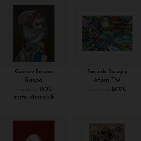
Gabriele Bizzarri
Riccardo Basaglia
Rospa
Atom TM
160
€
200
€
A partire da:
A partire da:
poster disponibile