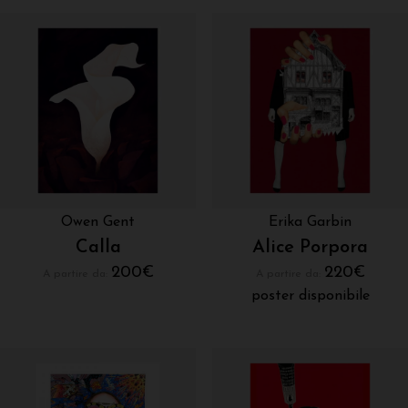
Owen Gent
Erika Garbin
Calla
Alice Porpora
200
€
220
€
A partire da:
A partire da:
poster disponibile