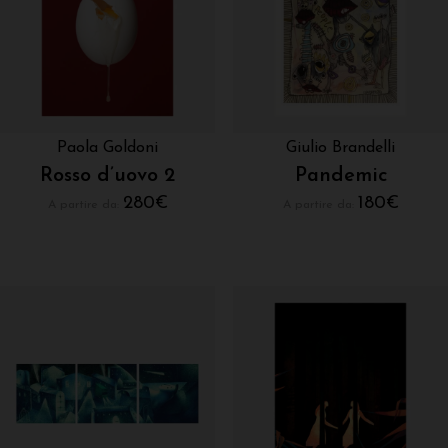
Paola Goldoni
Giulio Brandelli
Rosso d’uovo 2
Pandemic
280
€
180
€
A partire da:
A partire da: