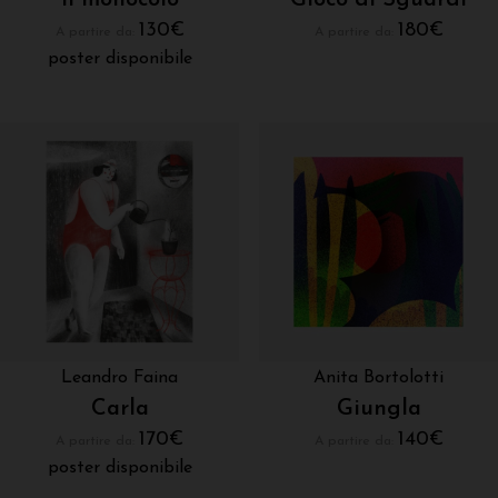
Il monocolo
Gioco di Sguardi
130
€
180
€
A partire da:
A partire da:
poster disponibile
Leandro Faina
Anita Bortolotti
Carla
Giungla
170
€
140
€
A partire da:
A partire da:
poster disponibile