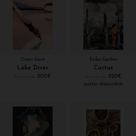
Owen Gent
Erika Garbin
Lake Diver
Cactus
200
€
220
€
A partire da:
A partire da:
poster disponibile