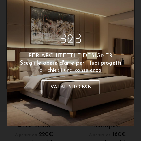
Riccardo Basaglia
Leandro Faina
Dragon’s academy
Madre
200
€
170
€
A partire da:
A partire da:
Ho letto e accetto la privacy Policy
poster disponibile
poster disponibile
B2B
PER ARCHITETTI E DESIGNER
Scegli le opere d'arte per i tuoi progetti
o richiedi una consulenza
VAI AL SITO B2B
Erika Garbin
Gabriele Bizzarri
Alice Rosso
Budapest
220
€
160
€
A partire da:
A partire da: