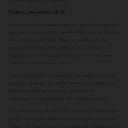
all’intelligenza artificiale.
Franco, raccontaci di te.
Ho cominciato giovanissimo a praticare questo
mestiere, prima come assistente e poi, a 21 anni
con una mia attività. Anzi, in realtà la mia
prima macchina fotografica mi è stata
regalata a 6 anni, quindi posso dire di aver
iniziato cinquant’anni fa.
Come fotografo ovviamente mi dedico a molti
progetti diversi, ma nella parte più artistica e
personale del mio lavoro continuo a
interessarmi soprattutto del corpo umano.
Da una decina di anni ho iniziato a realizzare
anche video per sperimentare e sperimentarmi,
video che hanno come protagonisti danzatori e