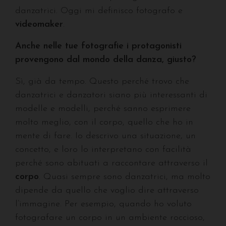
danzatrici. Oggi mi definisco fotografo e
videomaker
.
Anche nelle tue fotografie i protagonisti
provengono dal mondo della danza, giusto?
Sì, già da tempo. Questo perché trovo che
danzatrici e danzatori siano più interessanti di
modelle e modelli, perché sanno esprimere
molto meglio, con il corpo, quello che ho in
mente di fare. Io descrivo una situazione, un
concetto, e loro lo interpretano con facilità
perché sono abituati a raccontare attraverso il
corpo
. Quasi sempre sono danzatrici, ma molto
dipende da quello che voglio dire attraverso
l’immagine. Per esempio, quando ho voluto
fotografare un corpo in un ambiente roccioso,