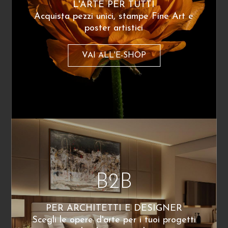
L'ARTE PER TUTTI
Acquista pezzi unici, stampe Fine Art e
B2B
poster artistici
Contatti
Termini e condizioni
VAI ALL'E-SHOP
FAQ
ARTISTI
Vendi le tue opere
The Journal
B2B
NEWSLETTER
PER ARCHITETTI E DESIGNER
Scegli le opere d'arte per i tuoi progetti