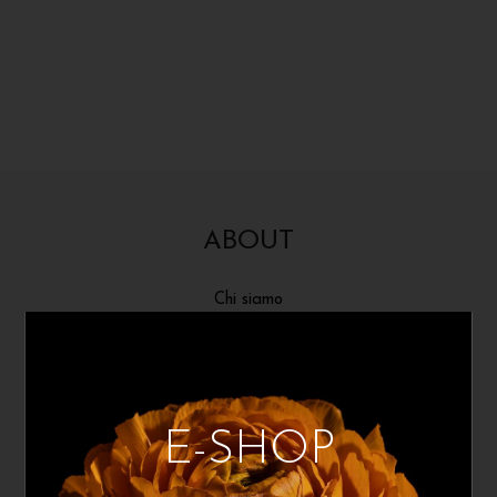
ABOUT
Chi siamo
Stampa Fine Art
Rassegna Stampa
Gift Card
E-SHOP
INFO