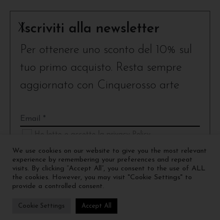
X
Iscriviti alla newsletter
Per ottenere uno sconto del 10% sul
tuo primo acquisto. Resta sempre
aggiornato con Cinquerosso arte
Ho letto e accetto la privacy Policy
We use cookies on our website to give you the most relevant
experience by remembering your preferences and repeat
visits. By clicking “Accept All”, you consent to the use of ALL
the cookies. However, you may visit "Cookie Settings" to
provide a controlled consent.
Cookie Settings
Accept All