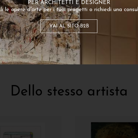
PER ARCHITETTI E DESIGNER
120
basket
A partire da:
li le opere d'arte per i tuoi progetti o richiedi una consu
180
€
A partire da:
poster disponibile
VAI AL SITO B2B
Dello stesso artista