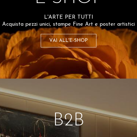
Spesso comprati insiem
L'ARTE PER TUTTI
Acquista pezzi unici, stampe Fine Art e poster artistici
VAI ALL'E-SHOP
B2B
iovanni Mercatelli
Giovanni Mercatell
 put all your eggs in one
Allo scorpione