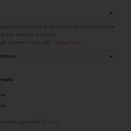
opolitane e scene di quotidianità caratteristiche
oi più sensibili e umani.
gli elementi tipici del
... Leggi tutto
tecnica
ormato
0cm
0cm
formato speciale?
Scrivici!