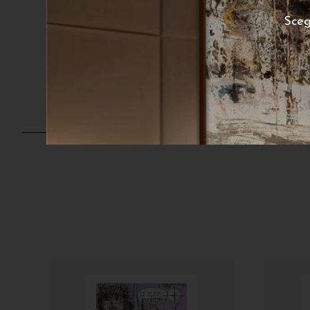
180
€
A partire da:
Sceg
poster disponibile