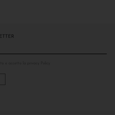
ETTER
to e accetto la privacy Policy
T
O
P