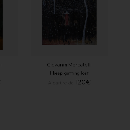
i
Giovanni Mercatelli
I keep getting lost
€
120
€
A partire da: