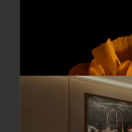
Giovanni Mercatelli
G
Io negativo
Don’t