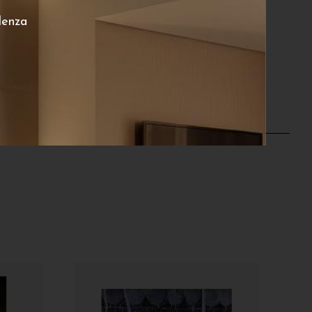
€
lenza