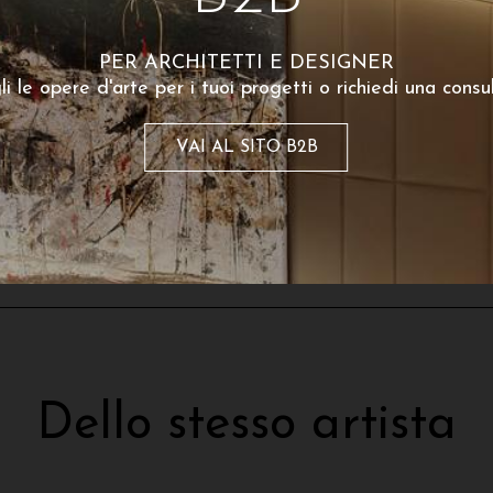
Sebastiano Sallemi
Sebastiano Sallem
PER ARCHITETTI E DESIGNER
ttura Sospesa – Untitled n.
Architettura Sospesa – Unt
li le opere d'arte per i tuoi progetti o richiedi una consu
013
016
240
€
240
VAI AL SITO B2B
 partire da:
A partire da:
Dello stesso artista