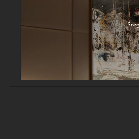
Sebastiano Sallemi
Architettura Sospesa – Untitled n.
Archite
Sceg
014
240
€
A partire da:
A
poster disponibile