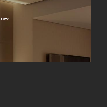
i
itled n.
lenza
€