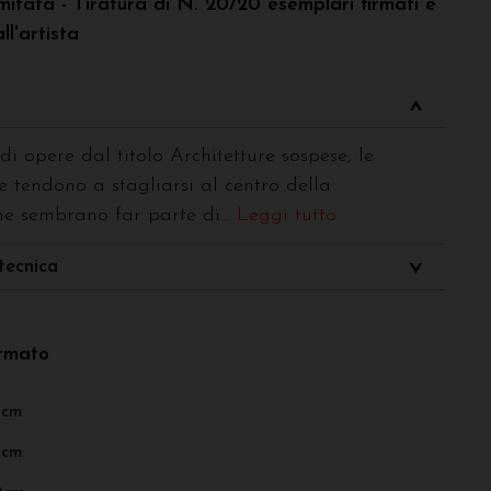
mitata - Tiratura di N. 20/20 esemplari firmati e
ll'artista
di opere dal titolo Architetture sospese, le
he tendono a stagliarsi al centro della
ne sembrano far parte di
... Leggi tutto
tecnica
ormato
0cm
0cm