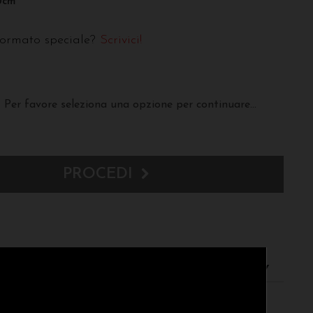
0cm
formato speciale?
Scrivici!
Per favore seleziona una opzione per continuare...
PROCEDI
resi