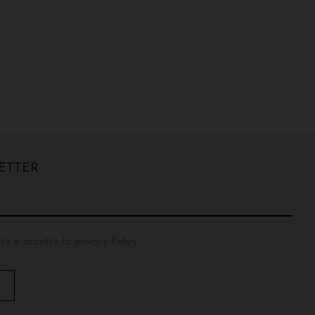
ETTER
to e accetto la privacy Policy