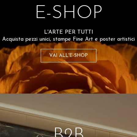
E-SHOP
L'ARTE PER TUTTI
Spesso comprati insiem
Acquista pezzi unici, stampe Fine Art e poster artistici
etter
VAI ALL'E-SHOP
 del 10% sul tuo
sempre aggiornato
olicy
B2B