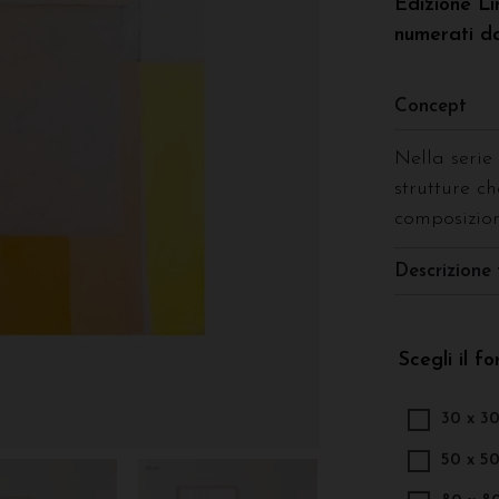
Edizione Li
numerati da
Concept
Nella serie 
strutture c
composizio
Descrizione 
Scegli il f
30 x 3
50 x 5