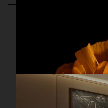
X
Iscriviti alla newsl
Per ottenere uno sconto
primo acquisto. Resta 
con Cinquerosso arte
Ho letto e accetto la privacy P