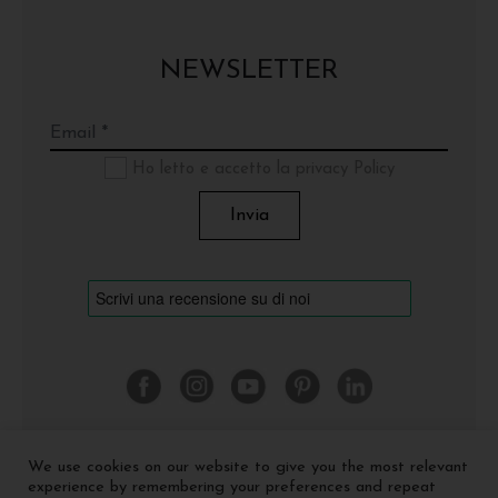
NEWSLETTER
Ho letto e accetto la privacy Policy
We use cookies on our website to give you the most relevant
©
2026 Cinquerosso Arte S.r.l. a socio unico - p.Iva
experience by remembering your preferences and repeat