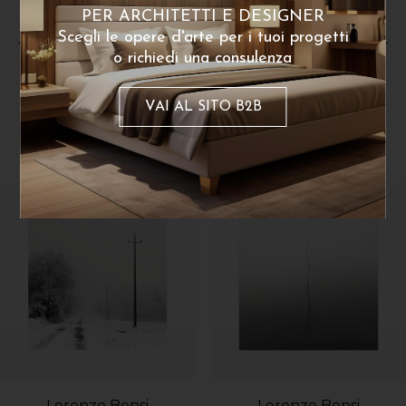
PER ARCHITETTI E DESIGNER
Scegli le opere d'arte per i tuoi progetti
o richiedi una consulenza
VAI AL SITO B2B
Dello stesso artista
Lorenzo Bensi
Lorenzo Bensi