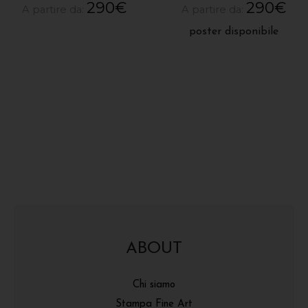
290
€
290
€
A partire da:
A partire da:
poster disponibile
ABOUT
Chi siamo
Stampa Fine Art