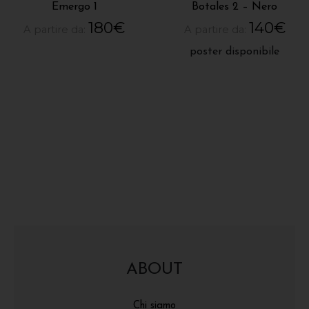
Emergo 1
Botales 2 – Nero
180
€
140
€
A partire da:
A partire da:
poster disponibile
ABOUT
Chi siamo