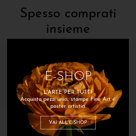
Spesso comprati
insieme
E-SHOP
L'ARTE PER TUTTI
Acquista pezzi unici, stampe Fine Art e
poster artistici
Icaro
Icaro
VAI ALL'E-SHOP
Botales 2 – Nero
Botales 7 – Nero