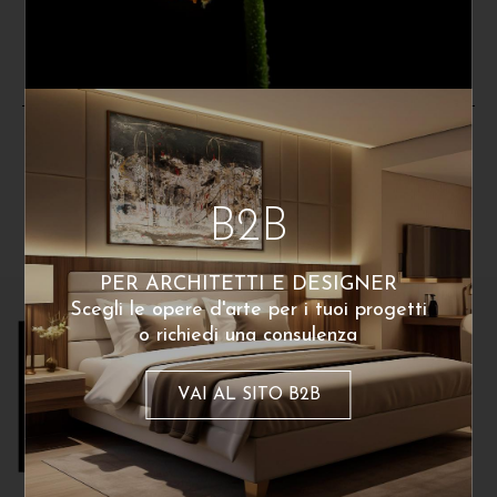
140
€
140
€
A partire da:
A partire da:
poster disponibile
Dello stesso artista
B2B
PER ARCHITETTI E DESIGNER
Scegli le opere d'arte per i tuoi progetti
o richiedi una consulenza
VAI AL SITO B2B