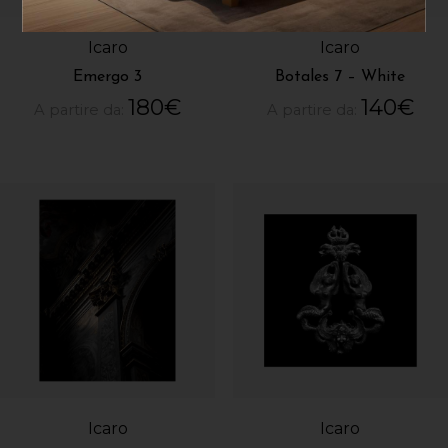
Icaro
Icaro
Emergo 3
Botales 7 – White
180
€
140
€
A partire da:
A partire da:
Icaro
Icaro