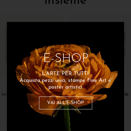
insieme
E-SHOP
L'ARTE PER TUTTI
Acquista pezzi unici, stampe Fine Art e
Chiara Sgarzi
Chiara Sgarzi
poster artistici
Inverno 2 – Opera Originale
Inverno 1 – Opera Originale
260
€
260
€
VAI ALL'E-SHOP