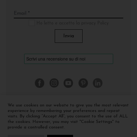
Ho letto e accetto la privacy Policy
We use cookies on our website to give you the most relevant
©
2026 Cinquerosso Arte S.r.l. a socio unico - p.Iva
experience by remembering your preferences and repeat
04035591207 -
Privacy policy
-
Cookie policy
visits. By clicking “Accept All”, you consent to the use of ALL
the cookies. However, you may visit "Cookie Settings" to
provide a controlled consent.