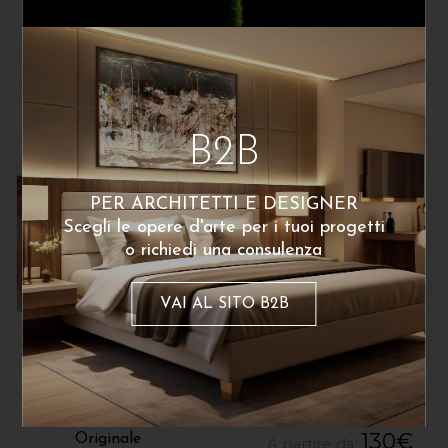
Dello stesso artista
B2B
PER ARCHITETTI E DESIGNER
Scegli le opere d'arte per i tuoi progetti
o richiedi una consulenza
VAI AL SITO B2B
Chiara Sgarzi
Chiara Sgarzi
Pensieri Felici – Opera
Studio 5
130
€
Originale
A partire da: