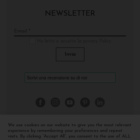
NEWSLETTER
Ho letto e accetto la privacy Policy
We use cookies on our website to give you the most relevant
©
2026 Cinquerosso Arte S.r.l. a socio unico - p.Iva
experience by remembering your preferences and repeat
04035591207 -
Privacy policy
-
Cookie policy
visits. By clicking “Accept All”, you consent to the use of ALL