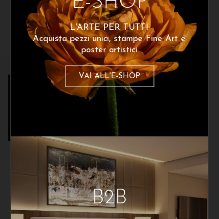
E-SHOP
Dentro me 1
Riflesso
X
290
€
290
€
A partire da:
A partire da:
L'ARTE PER TUTTI
Acquista pezzi unici, stampe Fine Art e
poster artistici
Iscriviti alla newsletter
VAI ALL'E-SHOP
Per ottenere uno sconto del 10% sul
tuo primo acquisto. Resta sempre
aggiornato con Cinquerosso arte
Ho letto e accetto la privacy Policy
Paola Stefanizzi
Spiragli 2
B2B
290
€
A partire da: