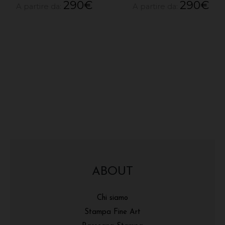
290
€
290
€
A partire da:
A partire da:
ABOUT
Chi siamo
Stampa Fine Art