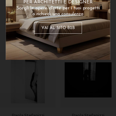
PER ARCHITETTI E DESIGNER
Scegli le opere d'arte per i tuoi progetti
o richiedi una consulenza
VAI AL SITO B2B
Dello stesso artista
Paola Stefanizzi
Paola Stefanizzi