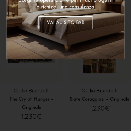
Scegli le opere d'arte per i tuoi progetti
o richiedi una consulenza
VAI AL SITO B2B
Giulio Brandelli
Giulio Brandelli
The Cry of Hunger –
Siate Coraggiosi – Originale
1.230
€
Originale
1.230
€