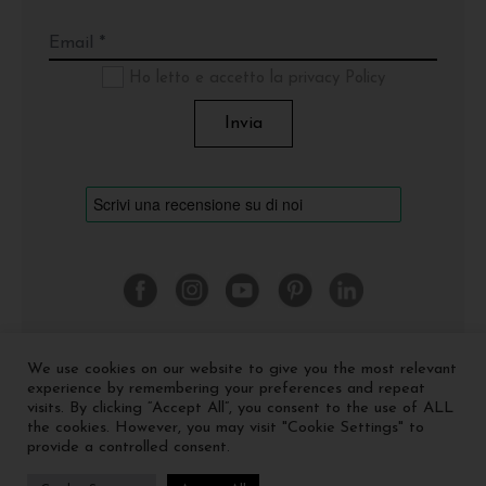
Ho letto e accetto la privacy Policy
We use cookies on our website to give you the most relevant
©
2026 Cinquerosso Arte S.r.l. a socio unico - p.Iva
experience by remembering your preferences and repeat
04035591207 -
Privacy policy
-
Cookie policy
visits. By clicking “Accept All”, you consent to the use of ALL
the cookies. However, you may visit "Cookie Settings" to
provide a controlled consent.