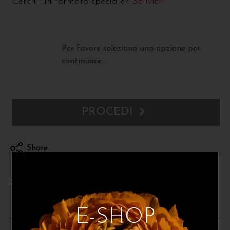
Cerchi un formato speciale?
Scrivici!
Per favore seleziona una opzione per
continuare...
PROCEDI
Share
Spedizioni e resi
E-SHOP