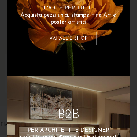
L'ARTE PER TUTTI
Acquista pezzi unici, stampe Fine Art e
Dello stesso artista
poster artistici
VAI ALL'E-SHOP
B2B
Giulio Brandelli
Il Grande Saggio
60
€
The Cry of Hunger – Original
PER ARCHITETTI E DESIGNER
1.230
€