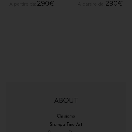
290
€
290
€
A partire da:
A partire da:
ABOUT
Chi siamo
Stampa Fine Art