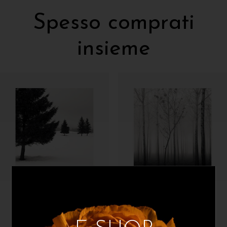
Spesso comprati
insieme
Lorenzo Bensi
Lorenzo Bensi
Four Black Pines
New Life In The Forest