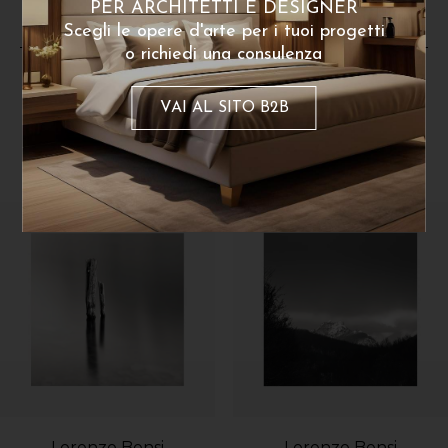
PER ARCHITETTI E DESIGNER
Scegli le opere d'arte per i tuoi progetti
o richiedi una consulenza
VAI AL SITO B2B
Dello stesso artista
Lorenzo Bensi
Lorenzo Bensi