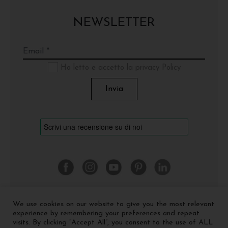
NEWSLETTER
Ho letto e accetto la privacy Policy
We use cookies on our website to give you the most relevant
©
2026 Cinquerosso Arte S.r.l. a socio unico - p.Iva
experience by remembering your preferences and repeat
04035591207 -
Privacy policy
-
Cookie policy
visits. By clicking “Accept All”, you consent to the use of ALL