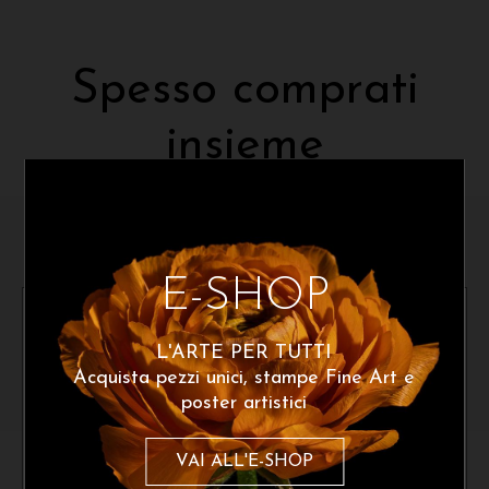
Spesso comprati
insieme
E-SHOP
X
L'ARTE PER TUTTI
Acquista pezzi unici, stampe Fine Art e
poster artistici
Iscriviti alla newsletter
VAI ALL'E-SHOP
Graziano Gaddi
Graziano Gaddi