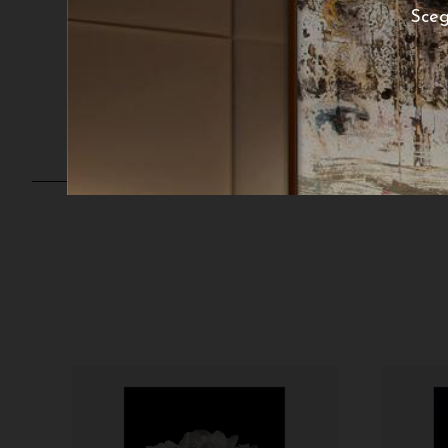
Sceg
Leucadendro 1
230
€
A partire da:
A