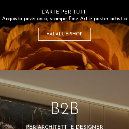
L'ARTE PER TUTTI
Spesso comprati insiem
Acquista pezzi unici, stampe Fine Art e poster artistici
etter
VAI ALL'E-SHOP
 del 10% sul tuo
sempre aggiornato
olicy
B2B
PER ARCHITETTI E DESIGNER
Marcella Fierro
Marcella Fierro