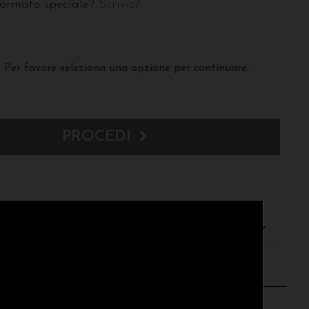
formato speciale?
Scrivici!
Per favore seleziona una opzione per continuare...
PROCEDI
resi