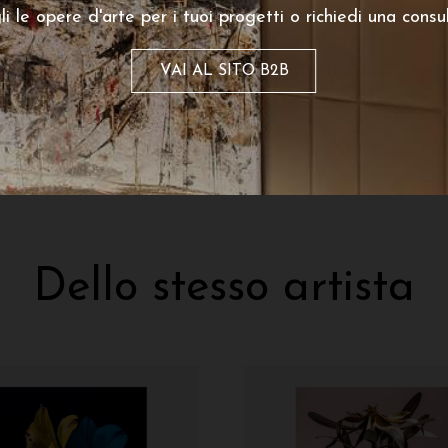
li le opere d'arte per i tuoi progetti o richiedi una consu
Leucadendro 7
Leucadendro 5
230
€
230
 partire da:
A partire da:
VAI AL SITO B2B
Dello stesso artista