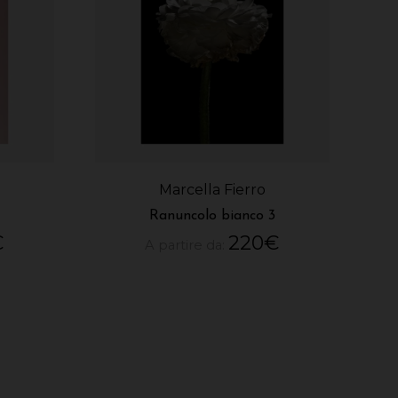
Marcella Fierro
Ranuncolo bianco 3
€
220
€
A partire da: