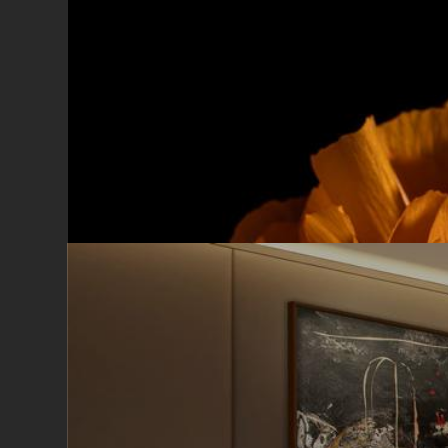
Iscriviti alla newsl
Per ottenere uno sconto
primo acquisto. Resta 
con Cinquerosso arte
Ho letto e accetto la privacy P
Marcella Fierro