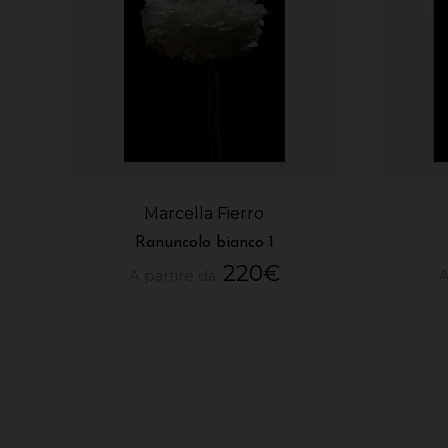
Marcella Fierro
Ranuncolo bianco 1
220
€
A partire da:
A