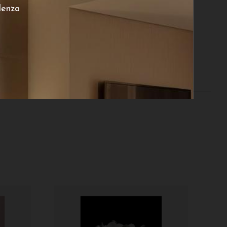
lenza
€