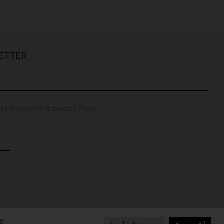
ETTER
to e accetto la privacy Policy
T
O
P
ng