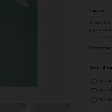
Concept
In vita, il 
grazia sign
sfiorito, q
Descrizione 
Scegli il f
30 x 4
50 x 7
70 x 1