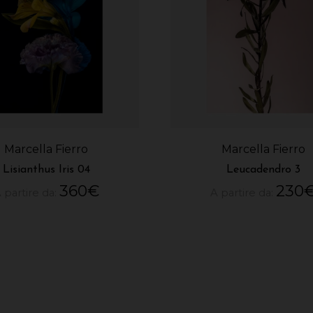
Marcella Fierro
Marcella Fierro
Lisianthus Iris 04
Leucadendro 3
360
€
230
 partire da:
A partire da: