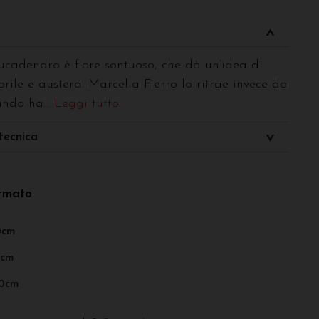
leucadendro è fiore sontuoso, che dà un’idea di
orile e austera. Marcella Fierro lo ritrae invece da
uando ha
... Leggi tutto
tecnica
ormato
0cm
0cm
00cm