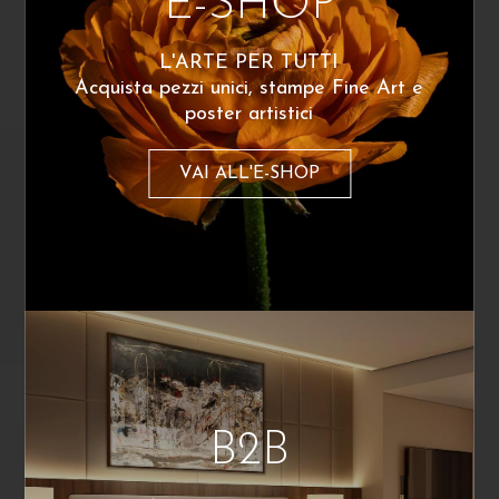
E-SHOP
Mitoraj 5
Mitoraj 33
230
€
230
€
A partire da:
A partire da:
L'ARTE PER TUTTI
Acquista pezzi unici, stampe Fine Art e
poster artistici
VAI ALL'E-SHOP
Mauro Sini
Mitoraj 6
B2B
230
€
A partire da: