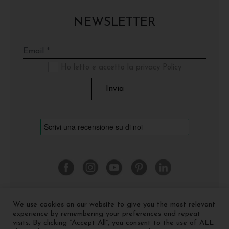
NEWSLETTER
Ho letto e accetto la privacy Policy
We use cookies on our website to give you the most relevant
©
2026 Cinquerosso Arte S.r.l. a socio unico - p.Iva
experience by remembering your preferences and repeat
04035591207 -
Privacy policy
-
Cookie policy
visits. By clicking “Accept All”, you consent to the use of ALL