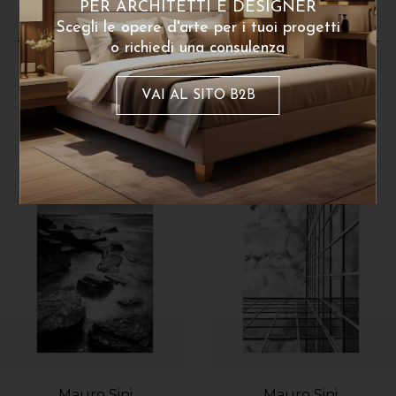
PER ARCHITETTI E DESIGNER
Scegli le opere d'arte per i tuoi progetti
o richiedi una consulenza
VAI AL SITO B2B
Dello stesso artista
Mauro Sini
Mauro Sini