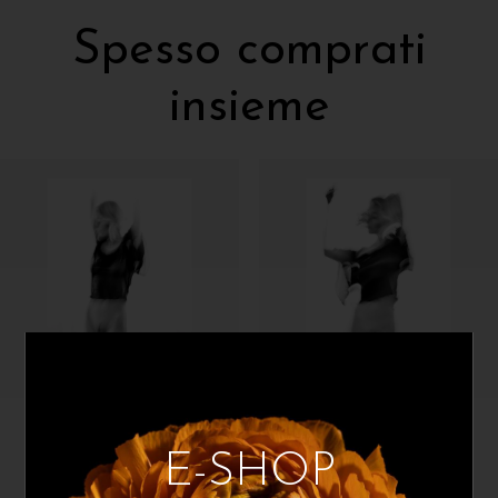
Spesso comprati
insieme
Mauro Sini
Mauro Sini
E-SHOP
Mosso 5
Mosso 6