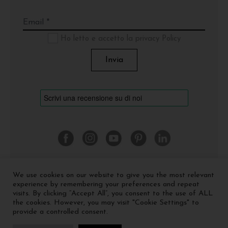
Ho letto e accetto la privacy Policy
We use cookies on our website to give you the most relevant
©
2026 Cinquerosso Arte S.r.l. a socio unico - p.Iva
experience by remembering your preferences and repeat
04035591207 -
Privacy policy
-
Cookie policy
visits. By clicking “Accept All”, you consent to the use of ALL
the cookies. However, you may visit "Cookie Settings" to
provide a controlled consent.