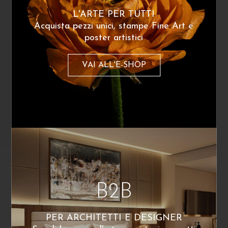
240
€
240
€
A partire da:
A partire da:
L'ARTE PER TUTTI
Acquista pezzi unici, stampe Fine Art e
poster artistici
VAI ALL'E-SHOP
Mauro Sini
Mosso 4
B2B
240
€
A partire da:
PER ARCHITETTI E DESIGNER