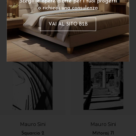
Scegli le opere d'arte per i tuoi progetti
o richiedi una consulenza
VAI AL SITO B2B
Dello stesso artista
Mauro Sini
Mauro Sini
Squarcio 2
Mitoraj 71