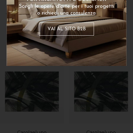
Scegli le opere d'arte per i tuoi progetti
o richiedi una consulenza
VAI AL SITO B2B
Dello stesso artista
Carolaelupo
Carolaelupo