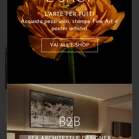
For a friend
Il sole in me
260
€
260
€
A partire da:
A partire da:
L'ARTE PER TUTTI
Acquista pezzi unici, stampe Fine Art e
poster artistici
VAI ALL'E-SHOP
Carolaelupo
B2B
Matteo
1.160
€
PER ARCHITETTI E DESIGNER