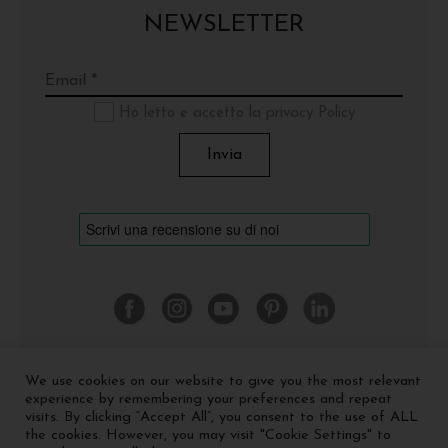
NEWSLETTER
Ho letto e accetto la privacy Policy
We use cookies on our website to give you the most relevant
©
2026 Cinquerosso Arte S.r.l. a socio unico - p.Iva
experience by remembering your preferences and repeat
04035591207 -
Privacy policy
-
Cookie policy
visits. By clicking “Accept All”, you consent to the use of ALL
the cookies. However, you may visit "Cookie Settings" to