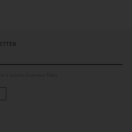
ETTER
to e accetto la privacy Policy