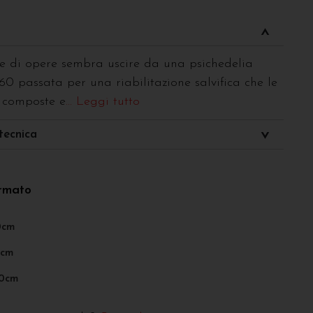
e di opere sembra uscire da una psichedelia
’60 passata per una riabilitazione salvifica che le
 composte e
... Leggi tutto
tecnica
ormato
0cm
0cm
00cm