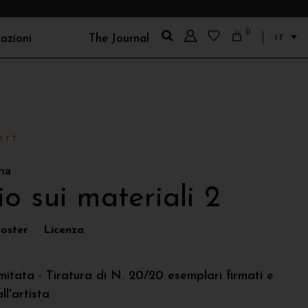
0
zazioni
The Journal
IT
 Gent
Sebastiano Sallemi
 Goldoni
Silvia Bardani
Stefanizzi
Silvia Lisotti
Art
Tamburini
Sonia Strukul
a Stepanova
Stefano Balma
na
rdo Basaglia
Tommaso Fontana
o sui materiali 2
do Passerini
 Casaluci
oster
Licenza
ba Mangione
 interior style
Filippo Manfroni
mitata - Tiratura di N. 20/20 esemplari firmati e
ll'artista