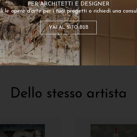
PER ARCHITETTI E DESIGNER
tudio sui materiali 1
li le opere d'arte per i tuoi progetti o richiedi una consu
170
€
A partire da:
VAI AL SITO B2B
poster disponibile
Dello stesso artista