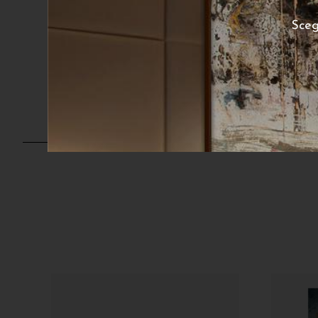
Studio sui materiali 4
S
Sceg
170
€
A partire da:
poster disponibile