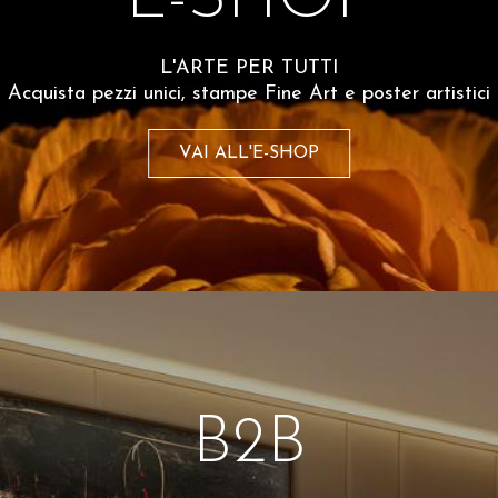
L'ARTE PER TUTTI
Spesso comprati insiem
Acquista pezzi unici, stampe Fine Art e poster artistici
VAI ALL'E-SHOP
B2B
Leandro Faina