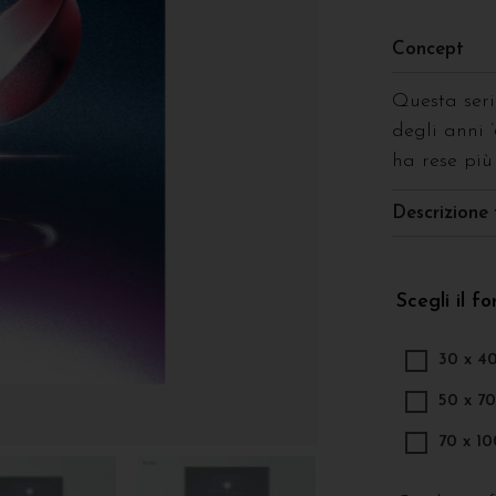
Concept
Questa seri
degli anni 
ha rese più
Descrizione 
Scegli il f
30 x 4
50 x 7
70 x 1