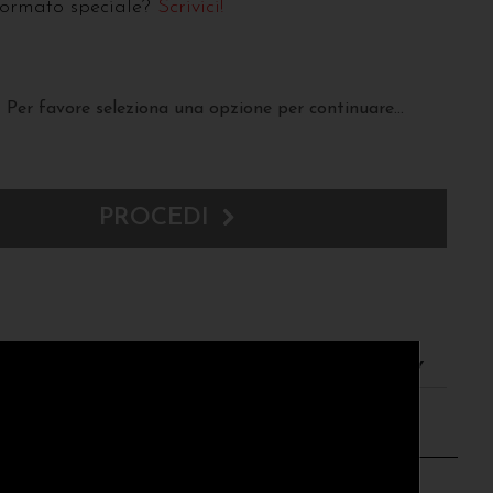
formato speciale?
Scrivici!
Per favore seleziona una opzione per continuare...
PROCEDI
resi