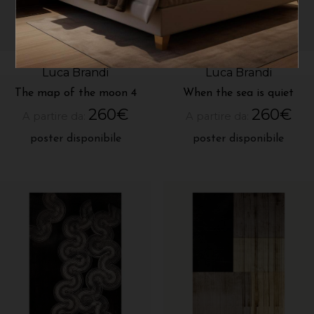
Luca Brandi
Luca Brandi
The map of the moon 4
When the sea is quiet
260
€
260
€
A partire da:
A partire da:
poster disponibile
poster disponibile