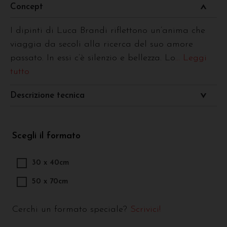
Concept
I dipinti di Luca Brandi riflettono un’anima che
viaggia da secoli alla ricerca del suo amore
passato. In essi c’è silenzio e bellezza. Lo
... Leggi
tutto
Descrizione tecnica
Scegli il formato
30 x 40cm
50 x 70cm
Cerchi un formato speciale?
Scrivici!