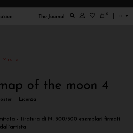
0
zazioni
The Journal
IT
 Gent
Sebastiano Sallemi
 Goldoni
Silvia Bardani
Stefanizzi
Silvia Lisotti
 Miste
Tamburini
Sonia Strukul
a Stepanova
Stefano Balma
rdo Basaglia
Tommaso Fontana
map of the moon 4
do Passerini
 Casaluci
oster
Licenza
ba Mangione
 interior style
Filippo Manfroni
mitata - Tiratura di N. 300/300 esemplari firmati
dall'artista