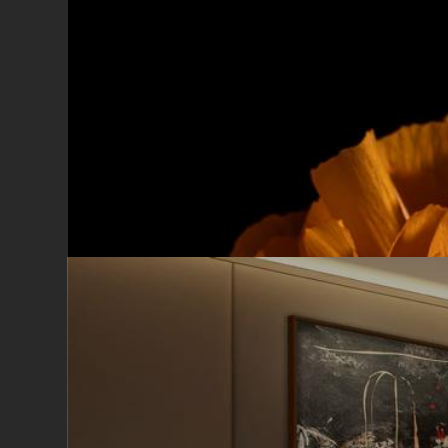
X
Iscriviti alla newsl
Per ottenere uno sconto
primo acquisto. Resta 
con Cinquerosso arte
Ho letto e accetto la privacy P
Luca Brandi
My little love X
Take 