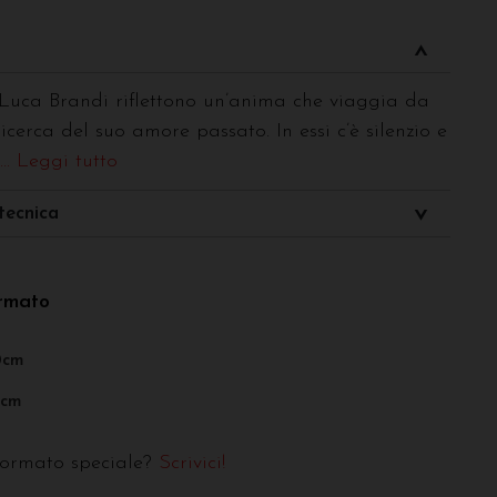
i Luca Brandi riflettono un’anima che viaggia da
ricerca del suo amore passato. In essi c’è silenzio e
... Leggi tutto
tecnica
ormato
0cm
0cm
formato speciale?
Scrivici!