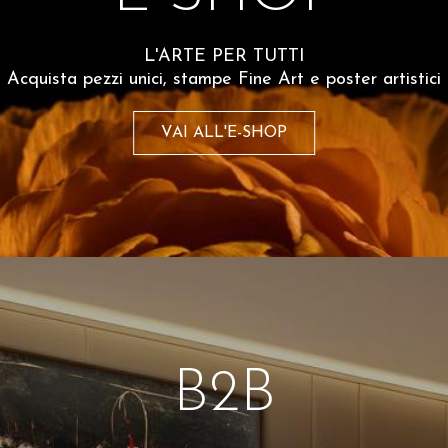
Spesso comprati insiem
L'ARTE PER TUTTI
Acquista pezzi unici, stampe Fine Art e poster artistici
etter
VAI ALL'E-SHOP
 del 10% sul tuo
sempre aggiornato
olicy
B2B
Luca Brandi
me somewhere we can be