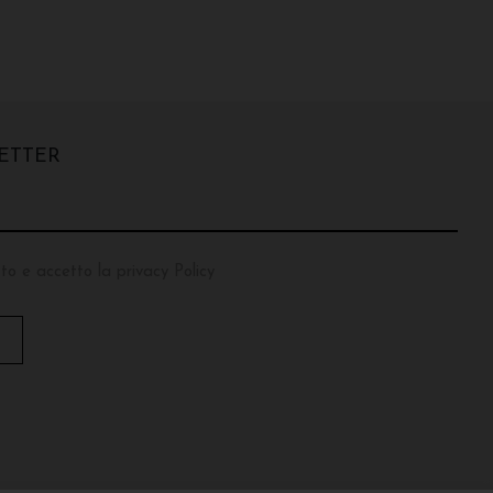
ETTER
to e accetto la privacy Policy
T
O
P