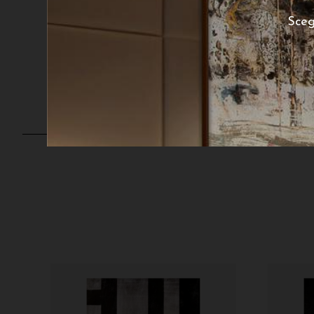
260
€
A partire da:
Sceg
A
poster disponibile