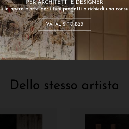
PER ARCHITETTI E DESIGNER
alone VII
li le opere d'arte per i tuoi progetti o richiedi una consu
260
€
 partire da:
poster disponibile
VAI AL SITO B2B
Dello stesso artista