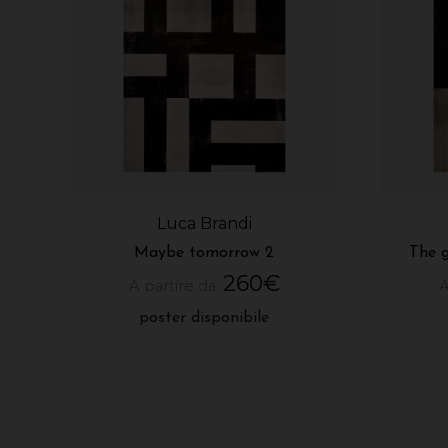
Luca Brandi
Maybe tomorrow 2
The g
260
€
A partire da:
A
poster disponibile