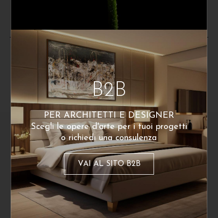
140
€
140
€
A partire da:
A partire da:
Dello stesso artista
B2B
PER ARCHITETTI E DESIGNER
Scegli le opere d'arte per i tuoi progetti
o richiedi una consulenza
VAI AL SITO B2B