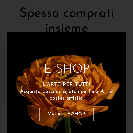
Spesso comprati
insieme
E-SHOP
L'ARTE PER TUTTI
Acquista pezzi unici, stampe Fine Art e
poster artistici
VAI ALL'E-SHOP
Silvia Lisotti
Silvia Lisotti
Underwater flowers 05
Underwater flowers 09