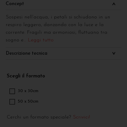
Concept
Sospesi nell’acqua, i petali si schiudono in un
respiro leggero, danzando con la luce e la
corrente. Fragili ma armoniosi, fluttuano tra
sogno e
... Leggi tutto
Descrizione tecnica
Scegli il formato
30 x 30cm
50 x 50cm
Cerchi un formato speciale?
Scrivici!