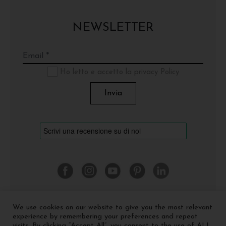
NEWSLETTER
Ho letto e accetto la privacy Policy
We use cookies on our website to give you the most relevant
©
2026 Cinquerosso Arte S.r.l. a socio unico - p.Iva
experience by remembering your preferences and repeat
04035591207 -
Privacy policy
-
Cookie policy
visits. By clicking “Accept All”, you consent to the use of ALL