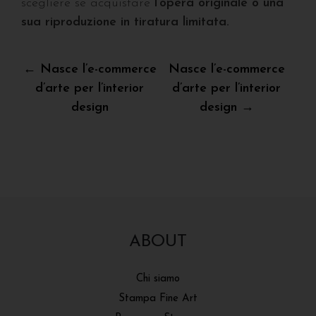
scegliere se acquistare
l’opera originale o una
sua riproduzione in tiratura limitata.
Navigazione
← Nasce l’e-commerce
Nasce l’e-commerce
d’arte per l’interior
d’arte per l’interior
articoli
design
design →
ABOUT
Chi siamo
Stampa Fine Art