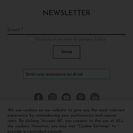
NEWSLETTER
Ho letto e accetto la privacy Policy
We use cookies on our website to give you the most relevant
experience by remembering your preferences and repeat
visits. By clicking “Accept All”, you consent to the use of ALL
©
2026 Cinquerosso Arte S.r.l. a socio unico - p.Iva
the cookies. However, you may visit "Cookie Settings" to
04035591207 -
Privacy policy
-
Cookie policy
provide a controlled consent.