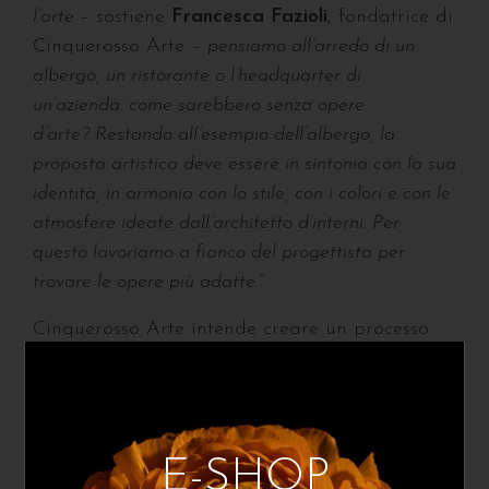
l’arte
– sostiene
Francesca Fazioli
, fondatrice di
Cinquerosso Arte –
pensiamo all’arredo di un
albergo, un ristorante o l’headquarter di
un’azienda: come sarebbero senza opere
d’arte?
Restando all’esempio dell’albergo, la
proposta artistica deve essere in sintonia con la sua
identità, in armonia con lo stile, con i colori e con le
atmosfere ideate dall’architetto d’interni.
Per
questo lavoriamo a fianco del progettista per
trovare le opere più adatte.”
Cinquerosso Arte intende creare un processo
virtuoso che valorizzi i giovani artisti e allo
stesso tempo metta a disposizione di
professionisti e general contractors opere
d’arte con un intrinseco valore estetico, ma
a
E-SHOP
prezzi accessibili e con preventivi