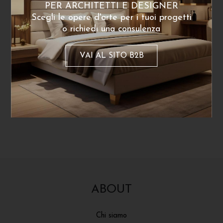
PER ARCHITETTI E DESIGNER
clochard: credo di aver catturato un piccolo
Scegli le opere d'arte per i tuoi progetti
istante di assoluta felicità.
o richiedi una consulenza
Scopri le fotografie di Riccardo Passerini!
VAI AL SITO B2B
Navigazione
← Leandro Faina – L’arte è qualcosa che
accade
articoli
ABOUT
Chi siamo