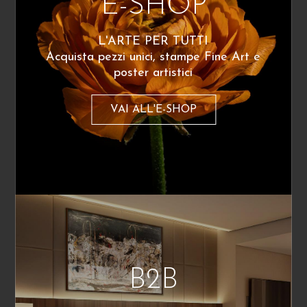
E-SHOP
dallo stylist crea una storia con un
personaggio e un’ambientazione.
L'ARTE PER TUTTI
Tra le foto che hai realizzato ce n’è una che
Acquista pezzi unici, stampe Fine Art e
poster artistici
ami particolarmente?
Direi Il volo, che rappresenta un clochard tra
VAI ALL'E-SHOP
uno svolazzare di piccioni. Ero a Parigi per un
workshop e stavo passeggiando in pausa
pranzo insieme a un mio collega, vicino al
Centre Pompidou. Avevo in mano un panino.
C’era questo senzatetto che dormiva, poi a un
certo punto si è alzato e ha fatto un gesto per
lanciare del pane, o qualcosa del genere. E
allora ho iniziato subito a scattare, ancora con
il panino in mano, perché ho capito che stava
B2B
per accadere qualcosa di interessante. Mi
piace l’espressione divertita e serena del