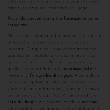
catturare un volto, uno scorcio, un particolare
capaci di restituire l’essenza di un luogo.
Riccardo, raccontaci la tua formazione come
fotografo.
Nasco come fotografo di moda, ed è in questo
settore che mi sono formato e ho iniziato a
lavorare. Dunque parliamo di fotografie con
applicazioni pubblicitarie e commerciali. La
parte più personale della mia produzione,
quella che ho affidato a
Cinquerosso Arte
, è
invece una
fotografia di viaggio
. Alcune delle
immagini ospitate sul sito, per esempio, sono
state realizzate a Marrakech, dove mi trovavo
per un servizio fotografico. Mi piace scattare
foto dei luoghi
, ma soprattutto delle
persone
,
catturando in un’immagine le loro abitudini, il