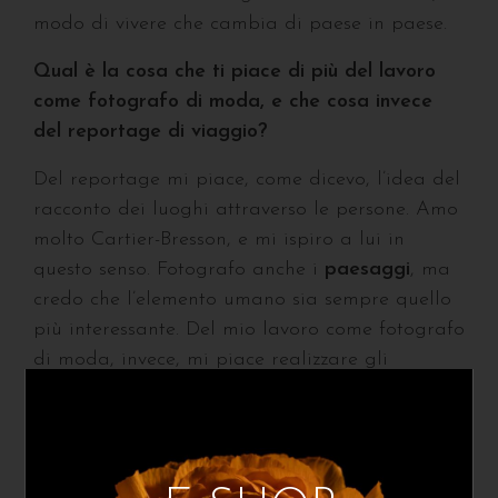
modo di vivere che cambia di paese in paese.
Qual è la cosa che ti piace di più del lavoro
come fotografo di moda, e che cosa invece
del reportage di viaggio?
Del reportage mi piace, come dicevo, l’idea del
racconto dei luoghi attraverso le persone. Amo
molto Cartier-Bresson, e mi ispiro a lui in
questo senso. Fotografo anche i
paesaggi
, ma
credo che l’elemento umano sia sempre quello
più interessante. Del mio lavoro come fotografo
di moda, invece, mi piace realizzare gli
editoriali per le riviste. In quel caso posso dare
sfogo alla mia creatività: la rivista detta un
tema molto generale, o addirittura lascia
totale libertà sui contenuti, e il team guidato