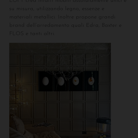
LOFT crea infatti mobili assolutamente unici e
su misura, utilizzando legno, essenze e
materiali metallici. Inoltre propone grandi
brand dell’arredamento quali Edra, Baxter e
FLOS e tanti altri.