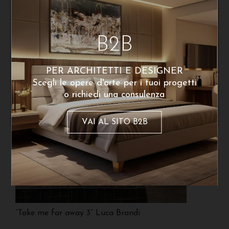
Ho letto e accetto la privacy Policy
B2B
PER ARCHITETTI E DESIGNER
Scegli le opere d'arte per i tuoi progetti
o richiedi una consulenza
VAI AL SITO B2B
“Take me far away 3” Luca Brandi