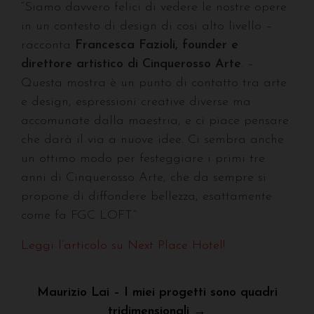
“Siamo davvero felici di vedere le nostre opere
in un contesto di design di così alto livello –
racconta
Francesca Fazioli, founder e
direttore artistico di Cinquerosso Arte
. –
Questa mostra è un punto di contatto tra arte
e design, espressioni creative diverse ma
accomunate dalla maestria, e ci piace pensare
che darà il via a nuove idee. Ci sembra anche
un ottimo modo per festeggiare i primi tre
anni di Cinquerosso Arte, che da sempre si
propone di diffondere bellezza, esattamente
come fa FGC LOFT.”
Leggi l’articolo su Next Place Hotel!
Navigazione
Maurizio Lai – I miei progetti sono quadri
tridimensionali →