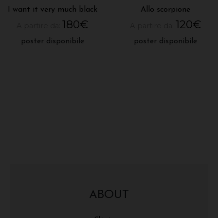
I want it very much black
Allo scorpione
180
€
120
€
A partire da:
A partire da:
poster disponibile
poster disponibile
ABOUT