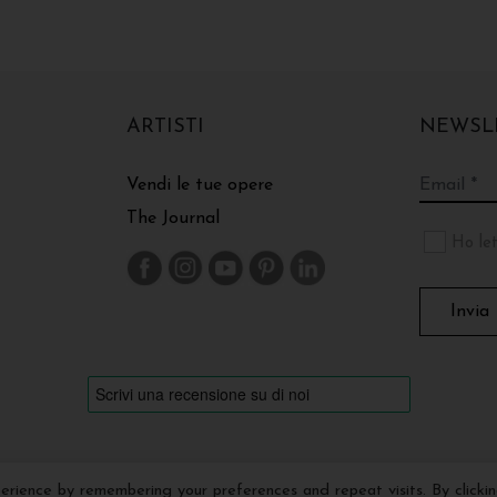
ARTISTI
NEWSL
Vendi le tue opere
The Journal
Ho let
rience by remembering your preferences and repeat visits. By clicki