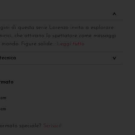
ini di questa serie Lorenzo invita a esplorare
irici, che attirano lo spettatore come messaggi
 mondo. Figure solide
... Leggi tutto
tecnica
ormato
0cm
0cm
formato speciale?
Scrivici!