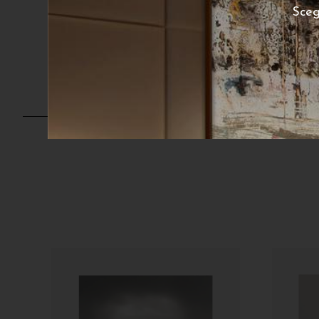
290
€
Sceg
A partire da:
A