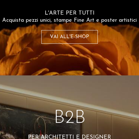
Spesso comprati insiem
L'ARTE PER TUTTI
Acquista pezzi unici, stampe Fine Art e poster artistici
VAI ALL'E-SHOP
B2B
Lorenzo Bensi
Lorenzo Bensi
Dragon Scales
Baia Del Bogn
PER ARCHITETTI E DESIGNER