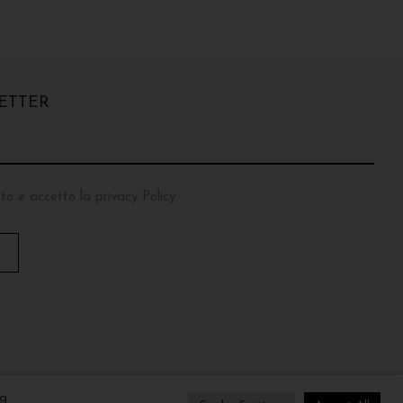
ETTER
to e accetto la privacy Policy
T
O
P
ng