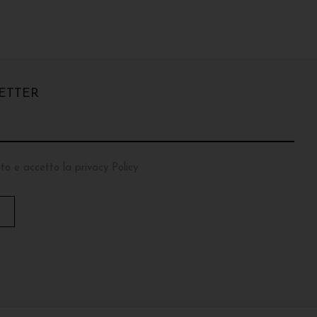
ETTER
to e accetto la privacy Policy
T
O
P