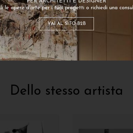
PER ARCHITETTI E DESIGNER
li le opere d'arte per i tuoi progetti o richiedi una consu
Mitoraj 15
Mitoraj 32
230
€
230
 partire da:
A partire da:
VAI AL SITO B2B
poster disponibile
Dello stesso artista