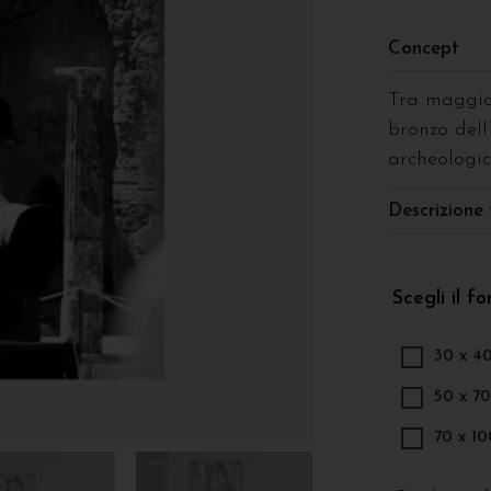
Concept
Tra maggio
bronzo dell
archeologi
Descrizione 
Scegli il f
30 x 4
50 x 7
70 x 1