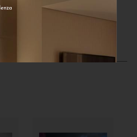
lenza
€