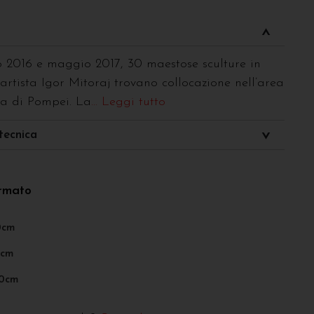
 2016 e maggio 2017, 30 maestose sculture in
’artista Igor Mitoraj trovano collocazione nell’area
ca di Pompei. La
... Leggi tutto
tecnica
ormato
0cm
0cm
00cm