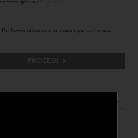
formato speciale?
Scrivici!
Per favore seleziona una opzione per continuare...
PROCEDI
resi