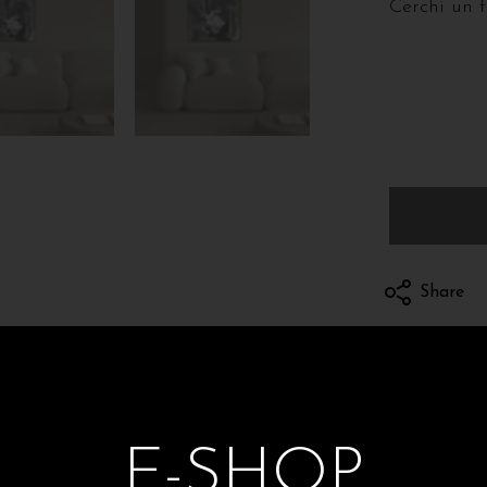
Cerchi un 
Share
Spedizioni e 
E-SHOP