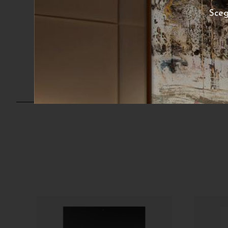
Sceg
Mitoraj 6
230
€
A partire da:
A