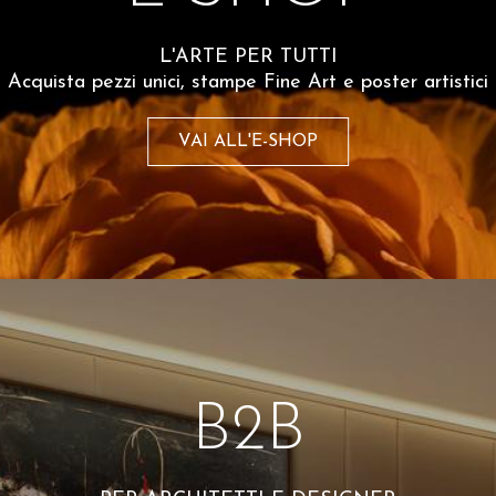
L'ARTE PER TUTTI
Spesso comprati insiem
Acquista pezzi unici, stampe Fine Art e poster artistici
VAI ALL'E-SHOP
B2B
Mauro Sini
Mauro Sini