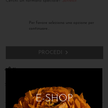
Cerchi un formato speciale?
Scrivici!
Per favore seleziona una opzione per
continuare...
PROCEDI
Share
Spedizioni e resi
E-SHOP