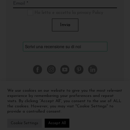
Ho letto e accetto la privacy Policy
We use cookies on our website to give you the most relevant
©
2026 Cinquerosso Arte S.r.l. a socio unico - p.Iva
experience by remembering your preferences and repeat
04035591207 -
Privacy policy
-
Cookie policy
visits. By clicking “Accept All”, you consent to the use of ALL
the cookies. However, you may visit "Cookie Settings" to
provide a controlled consent.
Cookie Settings
Accept All