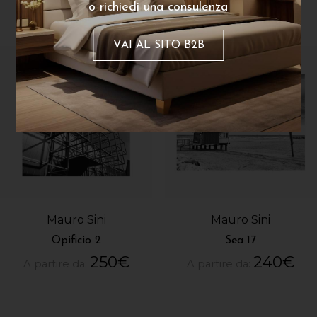
o richiedi una consulenza
VAI AL SITO B2B
Mauro Sini
Mauro Sini
Opificio 2
Sea 17
250
€
240
€
A partire da:
A partire da: