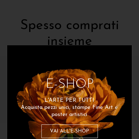
Spesso comprati
insieme
E-SHOP
L'ARTE PER TUTTI
Acquista pezzi unici, stampe Fine Art e
poster artistici
VAI ALL'E-SHOP
Mattia Perru
Mattia Perru