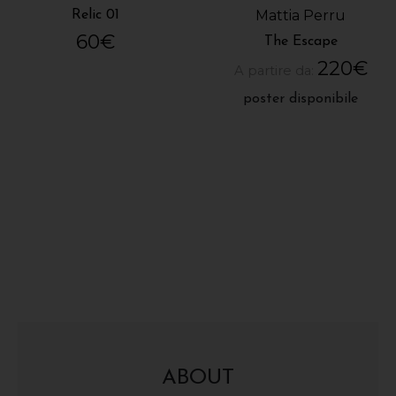
Mattia Perru
Relic 01
60
€
The Escape
220
€
A partire da:
poster disponibile
ABOUT