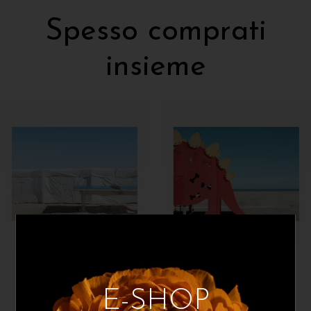
Spesso comprati
insieme
Paolo Tamburini
Paolo Tamburini
No ping, no pong
Caldino
E-SHOP