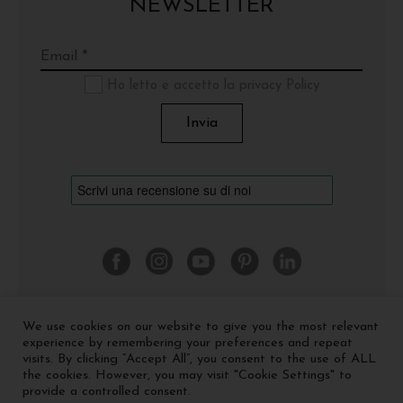
NEWSLETTER
Ho letto e accetto la privacy Policy
We use cookies on our website to give you the most relevant
©
2026 Cinquerosso Arte S.r.l. a socio unico - p.Iva
experience by remembering your preferences and repeat
04035591207 -
Privacy policy
-
Cookie policy
visits. By clicking “Accept All”, you consent to the use of ALL
the cookies. However, you may visit "Cookie Settings" to
provide a controlled consent.