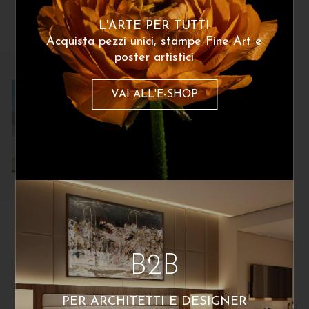
240
€
260
€
A partire da:
A partire da:
L'ARTE PER TUTTI
Acquista pezzi unici, stampe Fine Art e
poster artistici
VAI ALL'E-SHOP
Paolo Tamburini
Nascondinos
B2B
290
€
A partire da:
PER ARCHITETTI E DESIGNER