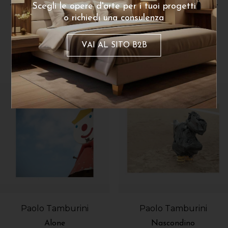
Scegli le opere d'arte per i tuoi progetti
o richiedi una consulenza
VAI AL SITO B2B
Dello stesso artista
Paolo Tamburini
Paolo Tamburini
Alone
Nascondino