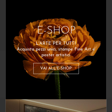
E-SHOP
L'ARTE PER TUTTI
Acquista pezzi unici, stampe Fine Art e
poster artistici
Mattia Perru
Relic 01
60
€
Relic 01
VAI ALL'E-SHOP
180
€
A partire da:
poster disponibile