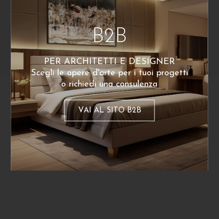
B2B
PER ARCHITETTI E DESIGNER
Scegli le opere d'arte per i tuoi progetti
o richiedi una consulenza
Mattia Perru
Mattia Perru
The Bottom
The Bottom
VAI AL SITO B2B
180
€
180
€
A partire da:
A partire da: