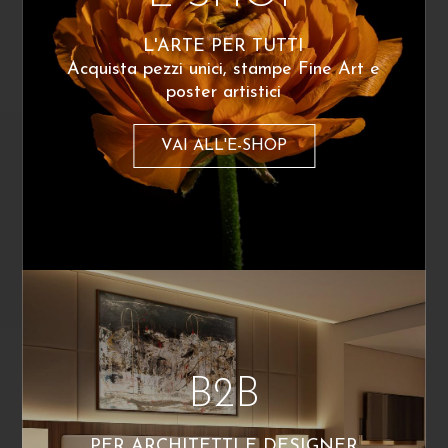
Sea 20
Sea 5
240
€
240
€
A partire da:
A partire da:
L'ARTE PER TUTTI
Acquista pezzi unici, stampe Fine Art e
poster artistici
VAI ALL'E-SHOP
Mauro Sini
B2B
Sea 2
240
€
A partire da:
PER ARCHITETTI E DESIGNER