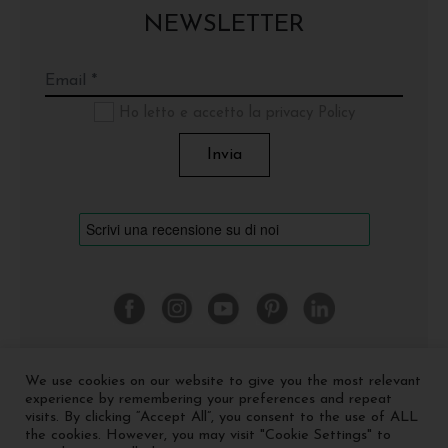
NEWSLETTER
Ho letto e accetto la privacy Policy
We use cookies on our website to give you the most relevant
©
2026 Cinquerosso Arte S.r.l. a socio unico - p.Iva
experience by remembering your preferences and repeat
04035591207 -
Privacy policy
-
Cookie policy
visits. By clicking “Accept All”, you consent to the use of ALL
the cookies. However, you may visit "Cookie Settings" to