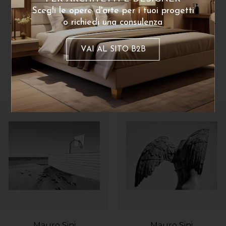
Scegli le opere d'arte per i tuoi progetti
o richiedi una consulenza
VAI AL SITO B2B
Dello stesso artista
Mauro Sini
Mauro Sini