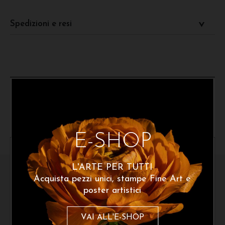
Spedizioni e resi
Dello stesso artista
E-SHOP
X
L'ARTE PER TUTTI
Acquista pezzi unici, stampe Fine Art e
poster artistici
Iscriviti alla newsletter
VAI ALL'E-SHOP