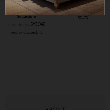
Lorenzo Bensi
Negative Space
60
€
Squarciato
290
€
A partire da:
poster disponibile