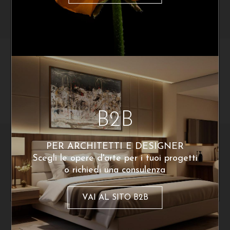
Per ottenere uno sconto del 10% sul
tuo primo acquisto. Resta sempre
aggiornato con Cinquerosso arte
Lorenzo Bensi
Lorenzo Bensi
Italian Farm
Campotosto Lake
290
€
290
€
A partire da:
A partire da:
Ho letto e accetto la privacy Policy
B2B
PER ARCHITETTI E DESIGNER
Scegli le opere d'arte per i tuoi progetti
o richiedi una consulenza
VAI AL SITO B2B