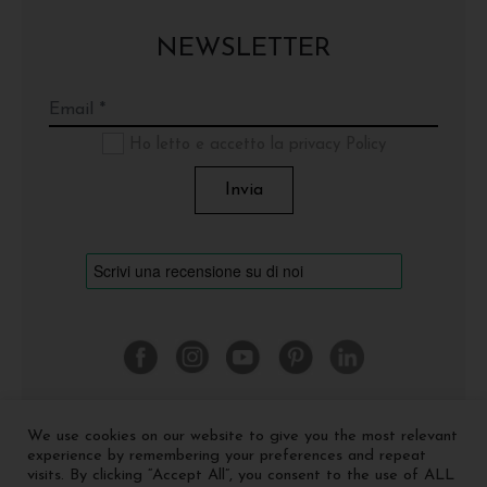
NEWSLETTER
Ho letto e accetto la privacy Policy
We use cookies on our website to give you the most relevant
©
2026 Cinquerosso Arte S.r.l. a socio unico - p.Iva
experience by remembering your preferences and repeat
04035591207 -
Privacy policy
-
Cookie policy
visits. By clicking “Accept All”, you consent to the use of ALL