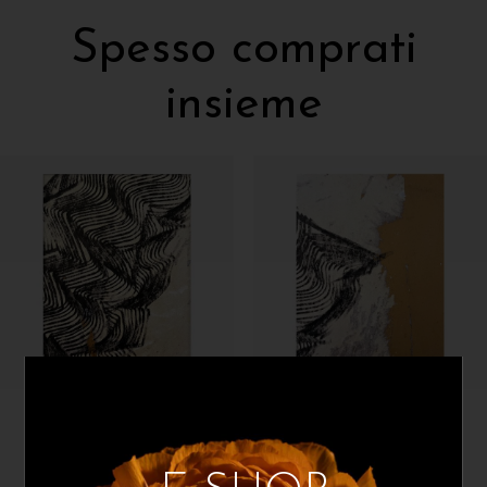
Spesso comprati
insieme
NP
NP
Tribal 02
Tribal 07