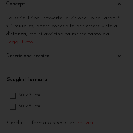
Concept
La serie Tribal sovverte la visione: lo sguardo è
sui murales, opere concepite per essere viste a
distanza, ma si avvicina talmente tanto da
...
Leggi tutto
Descrizione tecnica
Scegli il formato
30 x 30cm
50 x 50cm
Cerchi un formato speciale?
Scrivici!