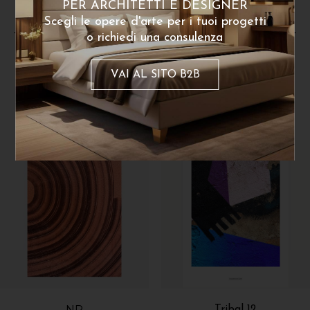
PER ARCHITETTI E DESIGNER
Scegli le opere d'arte per i tuoi progetti
o richiedi una consulenza
VAI AL SITO B2B
Dello stesso artista
NP
Tribal 12