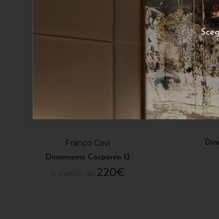
Sceg
Franco Covi
Din
Dinamismo Corporeo 13
220
€
A partire da: