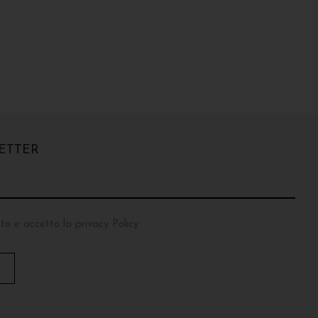
ETTER
to e accetto la privacy Policy