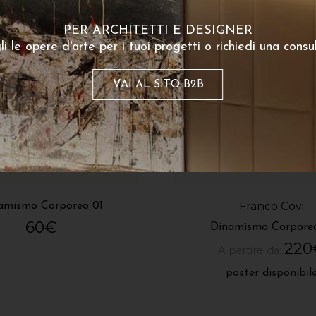
PER ARCHITETTI E DESIGNER
li le opere d'arte per i tuoi progetti o richiedi una consu
VAI AL SITO B2B
Franco Covi
amismo Corporeo 01
60
€
Dinamismo Corporeo
220
A partire da:
poster disponibil