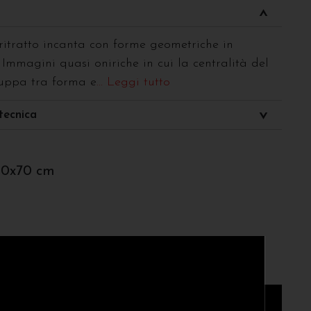
 ritratto incanta con forme geometriche in
Immagini quasi oniriche in cui la centralità del
luppa tra forma e
... Leggi tutto
tecnica
50x70 cm
AGGIUNGI AL CARRELLO