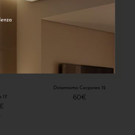
lenza
Dinamismo Corporeo 12
60
€
 17
€
e